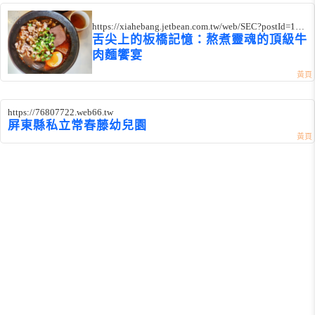
https://xiahebang.jetbean.com.tw/web/SEC?postId=135
6911
舌尖上的板橋記憶：熬煮靈魂的頂級牛
肉麵饗宴
https://76807722.web66.tw
屏東縣私立常春藤幼兒園