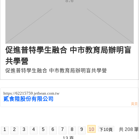
促進普特學生融合 中市教育局辦明盲
共學營
促進普特學生融合 中市教育局辦明盲共學營
https://62215759.jetbean.com.tw
貳食陸股份有限公司
1
2
3
4
5
6
7
8
9
10
共
208
筆
下10頁
13
頁