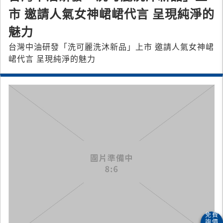
市 邀請人氣女神峮峮代言 呈現純淨的
魅力
台灣中油研發「洗可麗洗沐新品」上市 邀請人氣女神峮
峮代言 呈現純淨的魅力