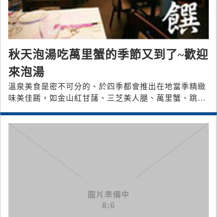
秋天泡湯吃萬里蟹的季節又到了~歡迎
來泡湯
溫泉美食是密不可分的、於四季都會推出在地當季精緻
味美佳餚，如金山紅甘藷、三芝美人腿、萬里蟹、跳石
芋頭…等等，再由會館行政主廚團隊精