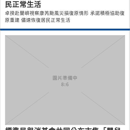
民正常生活
卓揆赴蘭嶼視察康芮颱風災損復原情形 承諾積極協助復
原重建 儘速恢復居民正常生活