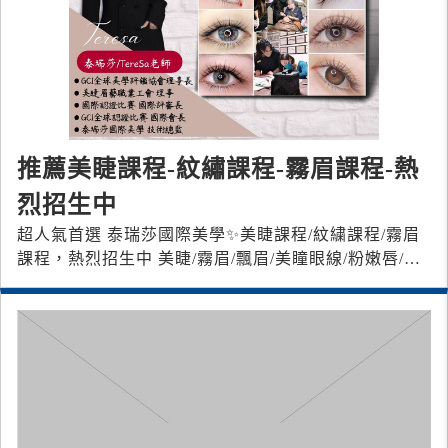
推薦美睫課程-紋繡課程-霧眉課程-熱
烈招生中
超人氣首選 泰瑞莎國際美學 ✨美睫課程/紋繍課程/霧眉
課程，熱烈招生中 美睫/霧眉/飄眉/美瞳眼線/粉嫩唇/粉
嫩乳暈/髮際線