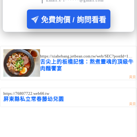
Email:s*l******@gmail.com
免費詢價 / 詢問看看
https://xiahebang.jetbean.com.tw/web/SEC?postId=135
6911
舌尖上的板橋記憶：熬煮靈魂的頂級牛
肉麵饗宴
https://76807722.web66.tw
屏東縣私立常春藤幼兒園